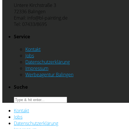
Untere Kirchstraße 3
72336 Balingen
Email: info@bl-painting.de
Tel: 07433/8695
Service
Kontakt
Jobs
Datenschutzerklärung
Impressum
Werbeagentur Balingen
Suche
Kontakt
Jobs
Datenschutzerklärung