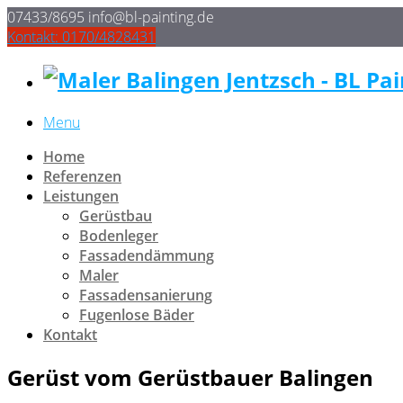
07433/8695
info@bl-painting.de
Kontakt: 0170/4828431
Menu
Home
Referenzen
Leistungen
Gerüstbau
Bodenleger
Fassadendämmung
Maler
Fassadensanierung
Fugenlose Bäder
Kontakt
Gerüst vom Gerüstbauer Balingen