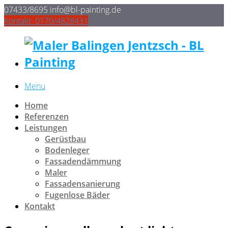
07433/8695
info@bl-painting.de
Kontakt: 0170/4828431
Menu
Home
Referenzen
Leistungen
Gerüstbau
Bodenleger
Fassadendämmung
Maler
Fassadensanierung
Fugenlose Bäder
Kontakt