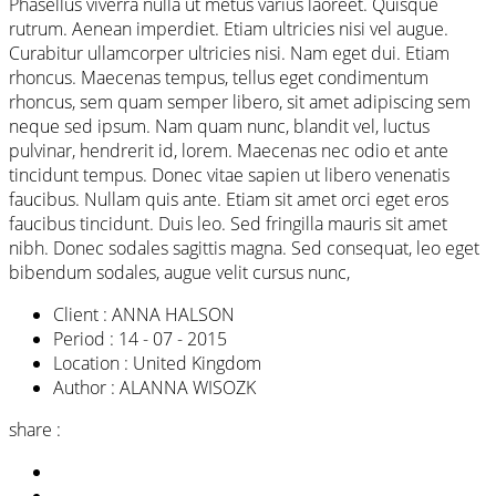
Phasellus viverra nulla ut metus varius laoreet. Quisque
rutrum. Aenean imperdiet. Etiam ultricies nisi vel augue.
Curabitur ullamcorper ultricies nisi. Nam eget dui. Etiam
rhoncus. Maecenas tempus, tellus eget condimentum
rhoncus, sem quam semper libero, sit amet adipiscing sem
neque sed ipsum. Nam quam nunc, blandit vel, luctus
pulvinar, hendrerit id, lorem. Maecenas nec odio et ante
tincidunt tempus. Donec vitae sapien ut libero venenatis
faucibus. Nullam quis ante. Etiam sit amet orci eget eros
faucibus tincidunt. Duis leo. Sed fringilla mauris sit amet
nibh. Donec sodales sagittis magna. Sed consequat, leo eget
bibendum sodales, augue velit cursus nunc,
Client :
ANNA HALSON
Period :
14 - 07 - 2015
Location :
United Kingdom
Author :
ALANNA WISOZK
share :