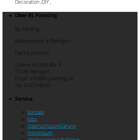
Decoration
,
DIY
,
Über BL Painting
BL Painting
Malerbetrieb in Balingen
Patrick Jentzsch
Untere Kirchstraße 3
72336 Balingen
Email: info@bl-painting.de
Tel: 07433/8695
Service
Kontakt
Jobs
Datenschutzerklärung
Impressum
Werbeagentur Balingen